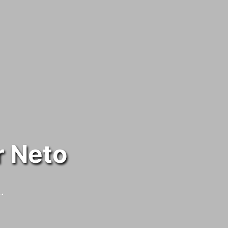
r Neto
…