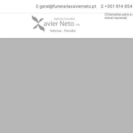
geral@funerariaxavierneto.pt
+351 914 65
(Chamadas para a 
móvel nacional)