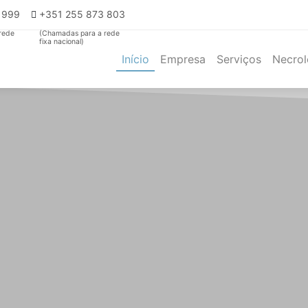
4 999
+351 255 873 803
rede
(Chamadas para a rede
fixa nacional)
Início
Empresa
Serviços
Necrol
(current)