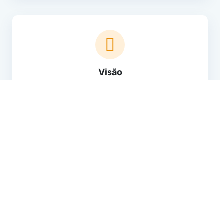
Visão
A realização de cerimónias em que se pressupõe
uma elevada qualidade, por toda a Europa.
Valores