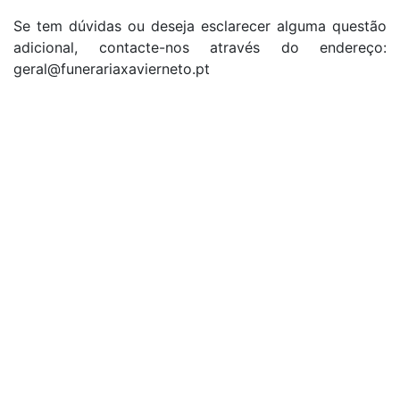
Se tem dúvidas ou deseja esclarecer alguma questão
adicional, contacte-nos através do endereço:
geral@funerariaxavierneto.pt
A Agência Funerária Xavier Neto é uma empresa jovem e
dinâmica com profissionais qualificados, sempre disponíveis
para dar o suporte necessário a todos os clientes. Além de
mais, esta agência possui atendimento permanente.
LINKS ÚTEIS
Informação útil