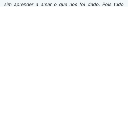
sim aprender a amar o que nos foi dado. Pois tudo
aquilo que é realmente nosso, nunca se vai para
sempre.
Aqueles que amamos nunca morrem apenas, partem
antes de nós.
Agência Funerária Xavier Neto
Dispomos da colocação de anúncios necrológicos e
editais (participação, agradecimento, missa de 7º dia,
aniversário de falecimento) em jornais e partilha nas
redes sociais.
Partilhar
Facebook
Linkedin