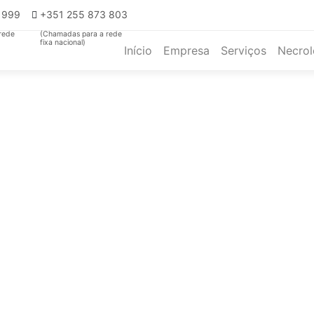
4 999
+351 255 873 803
rede
(Chamadas para a rede
fixa nacional)
Início
Empresa
Serviços
Necrol
(current)