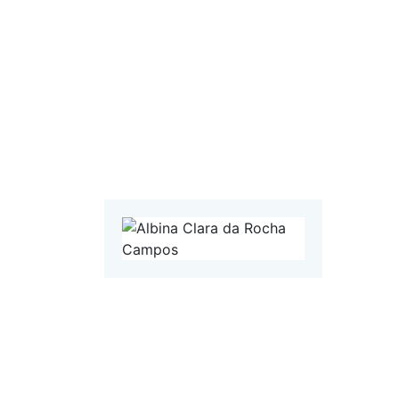
Albi
08 Julh
75 a