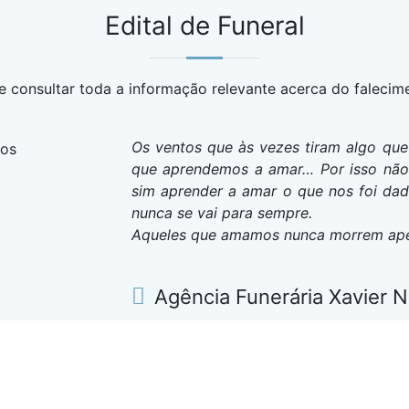
Edital de Funeral
 consultar toda a informação relevante acerca do falecim
Os ventos que às vezes tiram algo q
que aprendemos a amar… Por isso não 
sim aprender a amar o que nos foi dad
nunca se vai para sempre.
Aqueles que amamos nunca morrem apen
Agência Funerária Xavier 
Dispomos da colocação de anúncios necr
agradecimento, missa de 7º dia, aniversá
nas redes sociais.