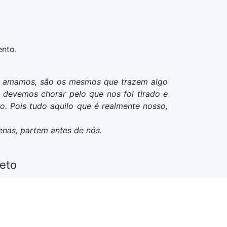
ento.
ue amamos, são os mesmos que trazem algo
devemos chorar pelo que nos foi tirado e
o. Pois tudo aquilo que é realmente nosso,
as, partem antes de nós.
Neto
ológicos e editais (participação,
rio de falecimento) em jornais e partilha