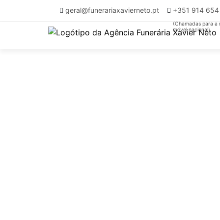
geral@funerariaxavierneto.pt
+351 914 65
(Chamadas para a 
móvel nacional)