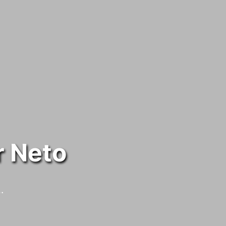
r Neto
…