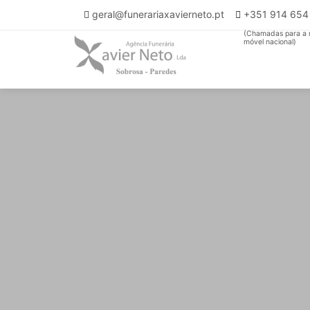
geral@funerariaxavierneto.pt
+351 914 65
(Chamadas para a 
móvel nacional)