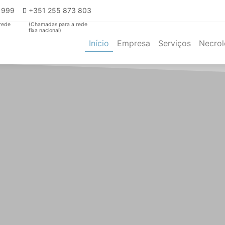
4 999
+351 255 873 803
rede
(Chamadas para a rede
fixa nacional)
Início
Empresa
Serviços
Necrol
(current)